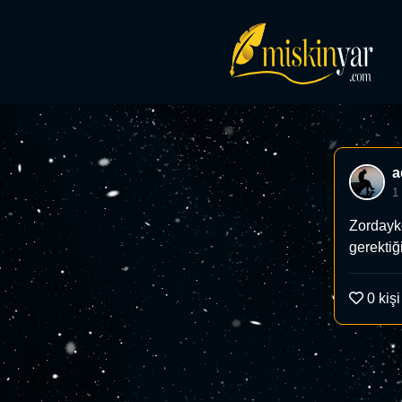
a
1
Zordayk
gerektiğ
0
kişi