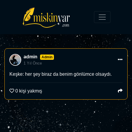
admin
Admin
1 Yıl Önce
Keşke: her şey biraz da benim gönlümce olsaydı.
0
kişi yakmış